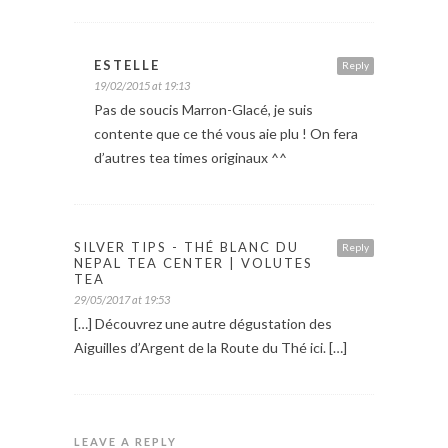
ESTELLE
Reply
19/02/2015 at 19:13
Pas de soucis Marron-Glacé, je suis
contente que ce thé vous aie plu ! On fera
d’autres tea times originaux ^^
SILVER TIPS - THÉ BLANC DU
Reply
NEPAL TEA CENTER | VOLUTES
TEA
29/05/2017 at 19:53
[…] Découvrez une autre dégustation des
Aiguilles d’Argent de la Route du Thé ici. […]
LEAVE A REPLY