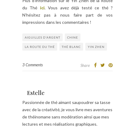
Plus d’information sur le Yin Zhen de la Route
du Thé
ici
. Vous avez déjà testé ce thé ?
N’hésitez pas à nous faire part de vos
impressions dans les commentaires !
AIGUILLES D'ARGENT
CHINE
LA ROUTE DU THÉ
THÉ BLANC
YIN ZHEN
3 Comments
Share
Estelle
Passionnée de thé aimant saupoudrer sa tasse
avec de la créativité, je vous livre mes aventures
de théïnomane sans modération ainsi que mes
lectures et mes réalisations graphiques.