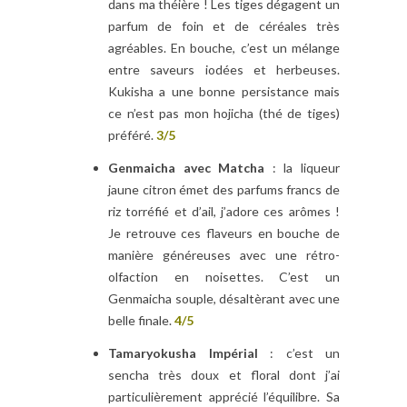
dans ma théière ! Les tiges dégagent un
parfum de foin et de céréales très
agréables. En bouche, c’est un mélange
entre saveurs iodées et herbeuses.
Kukisha a une bonne persistance mais
ce n’est pas mon hojicha (thé de tiges)
préféré.
3/5
Genmaicha avec Matcha
: la liqueur
jaune citron émet des parfums francs de
riz torréfié et d’ail, j’adore ces arômes !
Je retrouve ces flaveurs en bouche de
manière généreuses avec une rétro-
olfaction en noisettes. C’est un
Genmaicha souple, désaltèrant avec une
belle finale.
4/5
Tamaryokusha Impérial
: c’est un
sencha très doux et floral dont j’ai
particulièrement apprécié l’équilibre. Sa