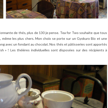
nnante de thés, plus de 130 je pense. Tea for Two souhaite que tous
, même les plus chers. Mon choix se porte sur un Gyokuro Bio et une
ong avec un fondant au chocolat. Nos thés et pâtisseries sont apportés
tish » ! Les théières individuelles sont disposées sur des récipients à