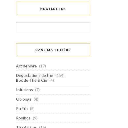
NEWSLETTER
DANS MA THÉIÈRE
Art de vivre
(17)
Dégustations de thé
(154)
Box de Thé & Cie
(4)
Infusions
(7)
Oolongs
(4)
Pu Erh
(5)
Rooibos
(9)
Tea Battles
(16)