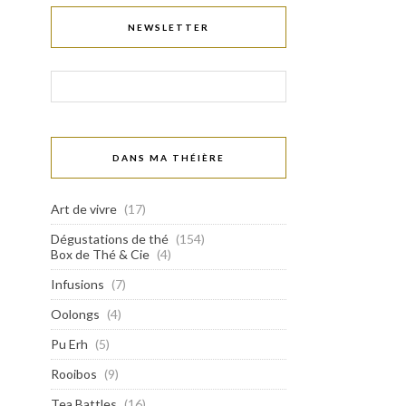
NEWSLETTER
DANS MA THÉIÈRE
Art de vivre
(17)
Dégustations de thé
(154)
Box de Thé & Cie
(4)
Infusions
(7)
Oolongs
(4)
Pu Erh
(5)
Rooibos
(9)
Tea Battles
(16)