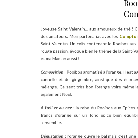
Roo
Com
Joyeuse Saint-Valentin… aux amoureux de thé ! Ch
des amateurs. Mon partenariat avec les
Comptoir
Saint-Valentin. Un colis contenant le Rooibos aux É
rouge passion, évoque bien le thème de la Saint-Val
et ma Maman aussi !
Composition
: Rooibos aromatisé à l’orange. Il est
cannelle et de gingembre, ainsi que des écorce
mélange. Ça sent très bon l’orange voire même la
également Noël.
À l’œil et au nez
: la robe du Rooibos aux Épices 
francs d’orange sur un fond épicé bien équilibr
l’ensemble.
Dégustation
: l’orange ouvre le bal mais c’est une