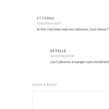
ETTENNA
22/02/2016 at 20:59
le thé c’est bien mais les calissons c’est mieux
ESTELLE
22/02/2016 at 22:38
Les Calissons à manger sans modération
LEAVE A REPLY