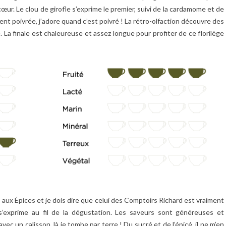
ur. Le clou de girofle s’exprime le premier, suivi de la cardamome et de
t poivrée, j’adore quand c’est poivré ! La rétro-olfaction découvre des
a finale est chaleureuse et assez longue pour profiter de ce florilège
s aux Épices et je dois dire que celui des Comptoirs Richard est vraiment
 s’exprime au fil de la dégustation. Les saveurs sont généreuses et
vec un calisson, là je tombe par terre ! Du sucré et de l’épicé, il ne m’en