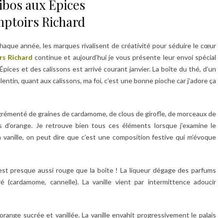
ibos aux Épices
ptoirs Richard
aque année, les marques rivalisent de créativité pour séduire le cœur
s Richard
continue et aujourd’hui je vous présente leur envoi spécial
pices et des calissons est arrivé courant janvier. La boîte du thé, d’un
entin, quant aux calissons, ma foi, c’est une bonne pioche car j’adore ça
 agrémenté de graines de cardamome, de clous de girofle, de morceaux de
s d’orange. Je retrouve bien tous ces éléments lorsque j’examine le
 vanille, on peut dire que c’est une composition festive qui m’évoque
est presque aussi rouge que la boîte ! La liqueur dégage des parfums
é (cardamome, cannelle). La vanille vient par intermittence adoucir
 orange sucrée et vanillée. La vanille envahit progressivement le palais