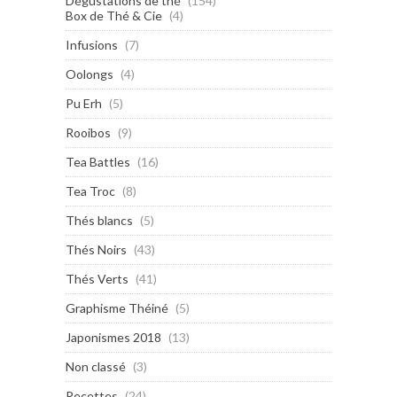
Dégustations de thé
(154)
Box de Thé & Cie
(4)
Infusions
(7)
Oolongs
(4)
Pu Erh
(5)
Rooibos
(9)
Tea Battles
(16)
Tea Troc
(8)
Thés blancs
(5)
Thés Noirs
(43)
Thés Verts
(41)
Graphisme Théiné
(5)
Japonismes 2018
(13)
Non classé
(3)
Recettes
(24)