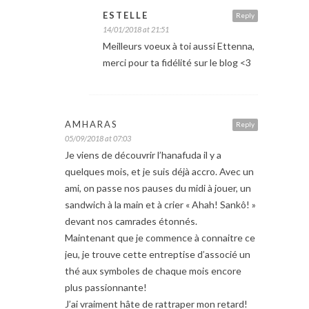
ESTELLE
Reply
14/01/2018 at 21:51
Meilleurs voeux à toi aussi Ettenna,
merci pour ta fidélité sur le blog <3
AMHARAS
Reply
05/09/2018 at 07:03
Je viens de découvrir l’hanafuda il y a
quelques mois, et je suis déjà accro. Avec un
ami, on passe nos pauses du midi à jouer, un
sandwich à la main et à crier « Ahah! Sankô! »
devant nos camrades étonnés.
Maintenant que je commence à connaitre ce
jeu, je trouve cette entreptise d’associé un
thé aux symboles de chaque mois encore
plus passionnante!
J’ai vraiment hâte de rattraper mon retard!