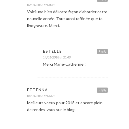
02/01/2018 at 00:31
Voici une bien délicate façon d’aborder cette
nouvelle année. Tout aussi raffinée que ta
linogravure. Merci.
ESTELLE
Reply
14/01/2018 at 21:48
Merci Marie-Catherine !
ETTENNA
Reply
04/01/2018 at 06:01
Meilleurs voeux pour 2018 et encore plein
de rendes-vous sur le blog.