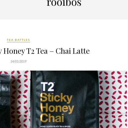
rooibos
TEA BATTLES
ky Honey T2 Tea – Chai Latte
14/01/2019