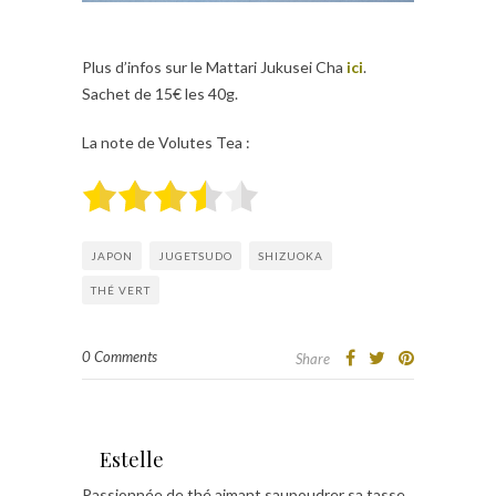
Plus d’infos sur le Mattari Jukusei Cha
ici
.
Sachet de 15€ les 40g.
La note de Volutes Tea :
JAPON
JUGETSUDO
SHIZUOKA
THÉ VERT
0 Comments
Share
Estelle
Passionnée de thé aimant saupoudrer sa tasse