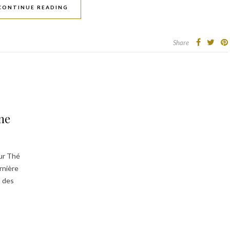
CONTINUE READING
Share
ne
ur Thé
rnière
, des