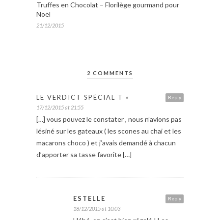
Truffes en Chocolat – Florilège gourmand pour
Noël
21/12/2015
2 COMMENTS
LE VERDICT SPÉCIAL T «
Reply
17/12/2015 at 21:55
[…] vous pouvez le constater , nous n’avions pas
lésiné sur les gateaux ( les scones au chai et les
macarons choco ) et j’avais demandé à chacun
d’apporter sa tasse favorite […]
ESTELLE
Reply
18/12/2015 at 10:03