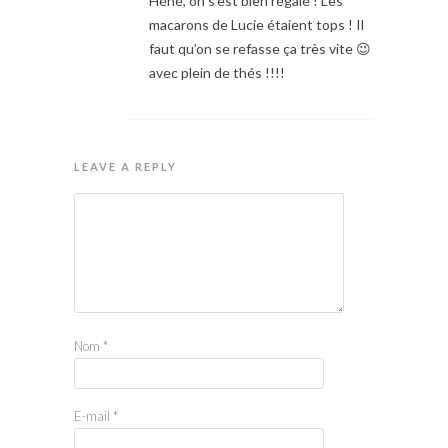
Héhé, on s’est bien régalé ! Les
macarons de Lucie étaient tops ! Il
faut qu’on se refasse ça très vite 😉
avec plein de thés !!!!
LEAVE A REPLY
Nom
*
E-mail
*