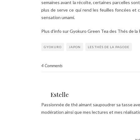
semaines avant la récolte, certaines parcelles so
plus de serve ce qui rend les feuilles foncées et
sensation umami.
Plus d’info sur Gyokuro Green Tea des Thés de l
GYOKURO
JAPON
LES THÉS DE LA PAGODE
4 Comments
Estelle
Passionnée de thé aimant saupoudrer sa tasse avec
modération ainsi que mes lectures et mes réalisat