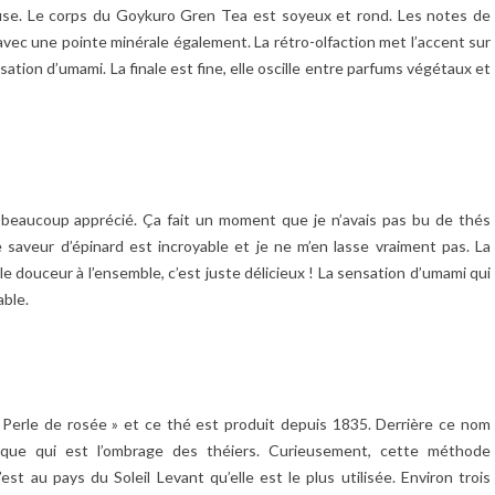
use. Le corps du Goykuro Gren Tea est soyeux et rond. Les notes de
 avec une pointe minérale également. La rétro-olfaction met l’accent sur
ation d’umami. La finale est fine, elle oscille entre parfums végétaux et
beaucoup apprécié. Ça fait un moment que je n’avais pas bu de thés
 saveur d’épinard est incroyable et je ne m’en lasse vraiment pas. La
 douceur à l’ensemble, c’est juste délicieux ! La sensation d’umami qui
able.
« Perle de rosée » et ce thé est produit depuis 1835. Derrière ce nom
ique qui est l’ombrage des théiers. Curieusement, cette méthode
st au pays du Soleil Levant qu’elle est le plus utilisée. Environ trois