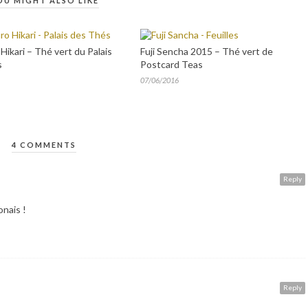
OU MIGHT ALSO LIKE
Hikari – Thé vert du Palais
Fuji Sencha 2015 – Thé vert de
s
Postcard Teas
07/06/2016
4 COMMENTS
Reply
onais !
Reply