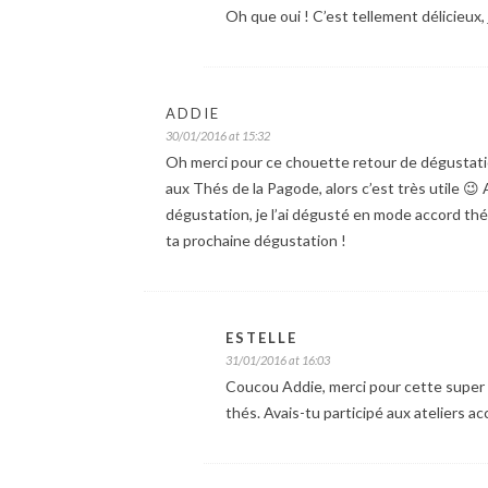
Oh que oui ! C’est tellement délicieux, 
ADDIE
30/01/2016 at 15:32
Oh merci pour ce chouette retour de dégustation
aux Thés de la Pagode, alors c’est très utile 😉 
dégustation, je l’ai dégusté en mode accord th
ta prochaine dégustation !
ESTELLE
31/01/2016 at 16:03
Coucou Addie, merci pour cette super i
thés. Avais-tu participé aux ateliers a