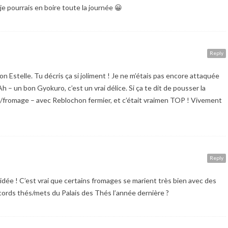
je pourrais en boire toute la journée 😀
Reply
 Estelle. Tu décris ça si joliment ! Je ne m’étais pas encore attaquée
Ah – un bon Gyokuro, c’est un vrai délice. Si ça te dit de pousser la
é/fromage – avec Reblochon fermier, et c’était vraimen TOP ! Vivement
Reply
dée ! C’est vrai que certains fromages se marient très bien avec des
ccords thés/mets du Palais des Thés l’année dernière ?