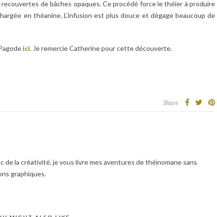
nt recouvertes de bâches opaques. Ce procédé force le théier à produire
 chargée en théanine. L’infusion est plus douce et dégage beaucoup de
a Pagode
ici
. Je remercie Catherine pour cette découverte.
Share
 de la créativité, je vous livre mes aventures de théïnomane sans
ions graphiques.