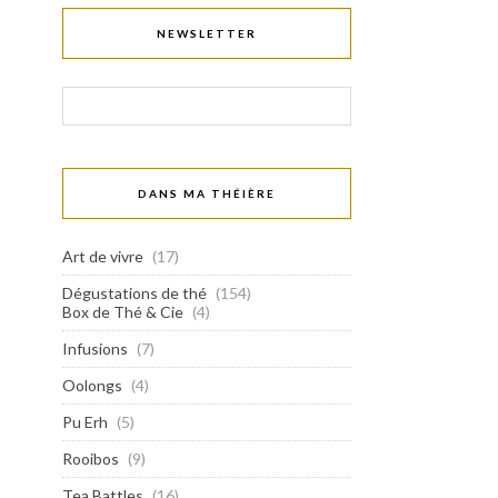
NEWSLETTER
DANS MA THÉIÈRE
Art de vivre
(17)
Dégustations de thé
(154)
Box de Thé & Cie
(4)
Infusions
(7)
Oolongs
(4)
Pu Erh
(5)
Rooibos
(9)
Tea Battles
(16)