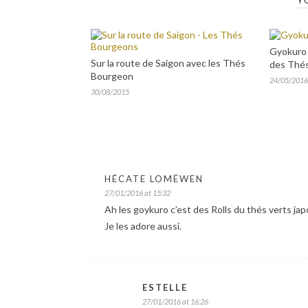
Y
Gyokuro 
Sur la route de Saigon avec les Thés
des Thé
Bourgeon
24/05/2016
30/08/2015
HÉCATE LOMËWEN
27/01/2016 at 15:32
Ah les goykuro c’est des Rolls du thés verts jap
Je les adore aussi.
ESTELLE
27/01/2016 at 16:26