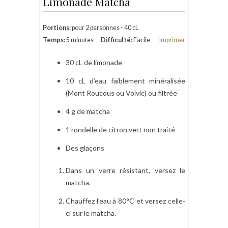
Limonade Matcha
Portions:
pour 2 personnes - 40 cL
Temps:
5 minutes
Difficulté:
Facile
Imprimer
30 cL de limonade
10 cL d’eau faiblement minéralisée
(Mont Roucous ou Volvic) ou filtrée
4 g de matcha
1 rondelle de citron vert non traité
Des glaçons
Dans un verre résistant, versez le
matcha.
Chauffez l’eau à 80°C et versez celle-
ci sur le matcha.