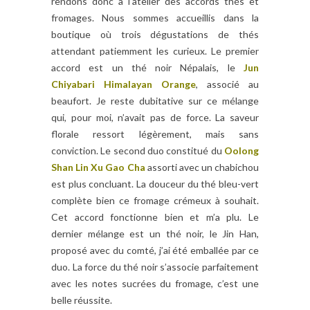
rendons donc à l’atelier des accords thés et
fromages. Nous sommes accueillis dans la
boutique où trois dégustations de thés
attendant patiemment les curieux. Le premier
accord est un thé noir Népalais, le
Jun
Chiyabari Himalayan Orange
, associé au
beaufort. Je reste dubitative sur ce mélange
qui, pour moi, n’avait pas de force. La saveur
florale ressort légèrement, mais sans
conviction. Le second duo constitué du
Oolong
Shan Lin Xu Gao Cha
assorti avec un chabichou
est plus concluant. La douceur du thé bleu-vert
complète bien ce fromage crémeux à souhait.
Cet accord fonctionne bien et m’a plu. Le
dernier mélange est un thé noir, le Jin Han,
proposé avec du comté, j’ai été emballée par ce
duo. La force du thé noir s’associe parfaitement
avec les notes sucrées du fromage, c’est une
belle réussite.