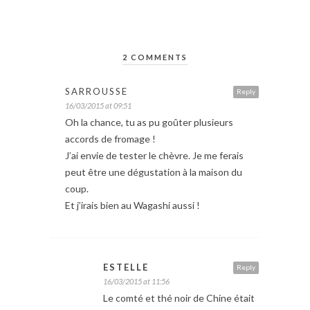
2 COMMENTS
SARROUSSE
Reply
16/03/2015 at 09:51
Oh la chance, tu as pu goûter plusieurs
accords de fromage !
J’ai envie de tester le chèvre. Je me ferais
peut être une dégustation à la maison du
coup.
Et j’irais bien au Wagashi aussi !
ESTELLE
Reply
16/03/2015 at 11:56
Le comté et thé noir de Chine était